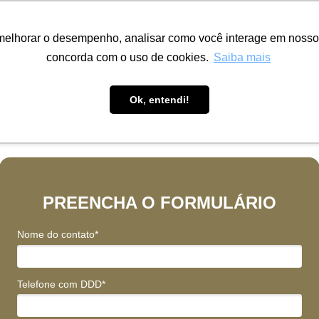
melhorar o desempenho, analisar como você interage em nosso sit
Distribuição Maxiline
concorda com o uso de cookies.
Saiba mais
Ok, entendi!
ossamos alinhar nossas expectativas e atendê-lo(a) com
amos de alguns dados relevantes para nosso primeiro c
PREENCHA O FORMULÁRIO
Nome do contato*
Telefone com DDD*